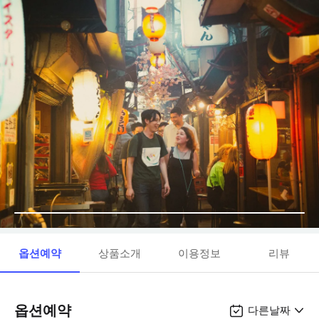
옵션예약
상품소개
이용정보
리뷰
옵션예약
다른날짜