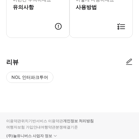
유의사항
사용방법
리뷰
NOL 인터파크투어
NOL
별
사
에서
점
진/
작성
높
동
된
은
영
리뷰
순
상
이용약관
위치기반서비스 이용약관
개인정보 처리방침
입니
여행자보험 가입안내
여행약관
분쟁해결기준
다.
(주)놀유니버스 사업자 정보