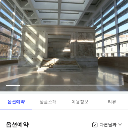
옵션예약
상품소개
이용정보
리뷰
옵션예약
다른날짜