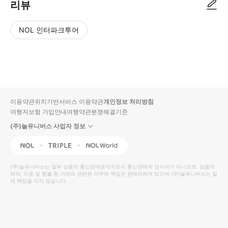
리뷰
NOL 인터파크투어
NOL
별
사
에서
점
진/
작성
높
동
된
은
영
리뷰
순
상
이용약관
위치기반서비스 이용약관
개인정보 처리방침
입니
여행자보험 가입안내
여행약관
분쟁해결기준
다.
(주)놀유니버스 사업자 정보
별
사
NOL
Triple
Interpark Global
점
진/
높
동
(주)놀유니버스
는 일부 상품의 통신판매중개자로서 통신판매의 당사자가 아니므로, 상품의
예약, 이용 및 환불 등 거래와 관련된 의무와 책임은 판매자에게 있으며
은
영
(주)놀유니버스
는 일
체 책임을 지지 않습니다.
순
상