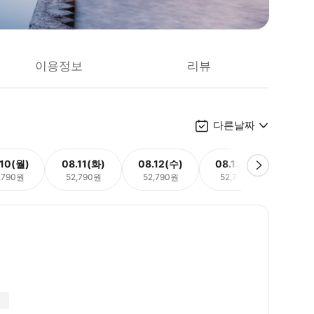
이용정보
리뷰
다른날짜
.10(월)
08.11(화)
08.12(수)
08.13(목)
08.
,790원
52,790원
52,790원
52,790원
52,