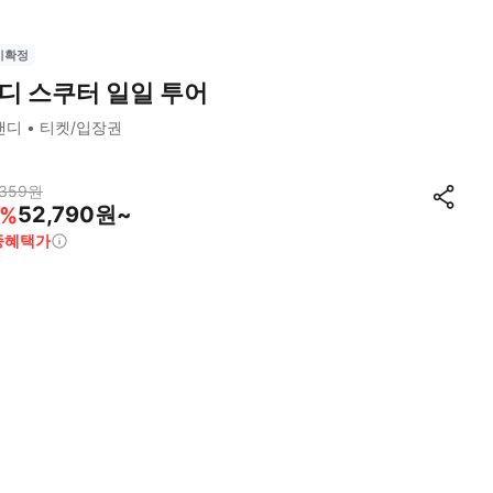
시확정
디 스쿠터 일일 투어
캔디
티켓/입장권
,359
원
52,790원~
%
종혜택가