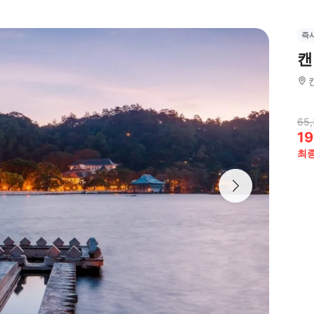
즉
캔
65
19
최