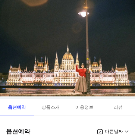
옵션예약
상품소개
이용정보
리뷰
옵션예약
다른날짜