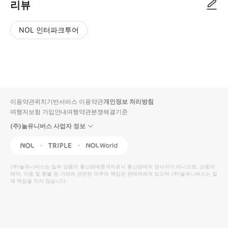
리뷰
NOL 인터파크투어
NOL
별
사
에서
점
진/
작성
높
동
된
은
영
리뷰
순
상
이용약관
위치기반서비스 이용약관
개인정보 처리방침
입니
여행자보험 가입안내
여행약관
분쟁해결기준
다.
(주)놀유니버스 사업자 정보
별
사
NOL
Triple
Interpark Global
점
진/
높
동
(주)놀유니버스
는 일부 상품의 통신판매중개자로서 통신판매의 당사자가 아니므로, 상품의
예약, 이용 및 환불 등 거래와 관련된 의무와 책임은 판매자에게 있으며
은
영
(주)놀유니버스
는 일
체 책임을 지지 않습니다.
순
상