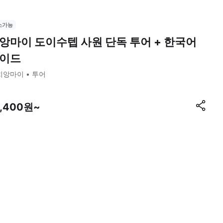
소가능
앙마이 도이수텝 사원 단독 투어 + 한국어
이드
치앙마이
투어
7,400원~