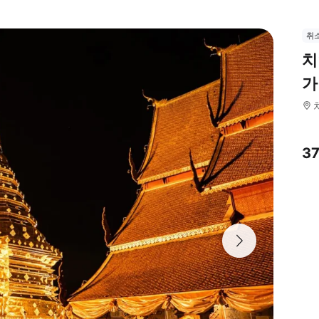
취
치
가
3