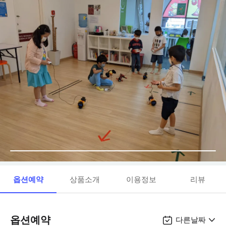
옵션예약
상품소개
이용정보
리뷰
옵션예약
다른날짜