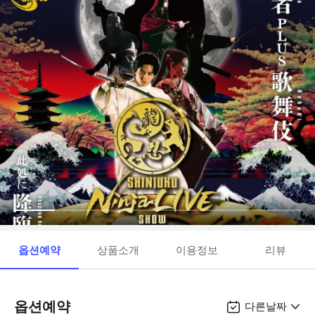
옵션예약
상품소개
이용정보
리뷰
옵션예약
다른날짜