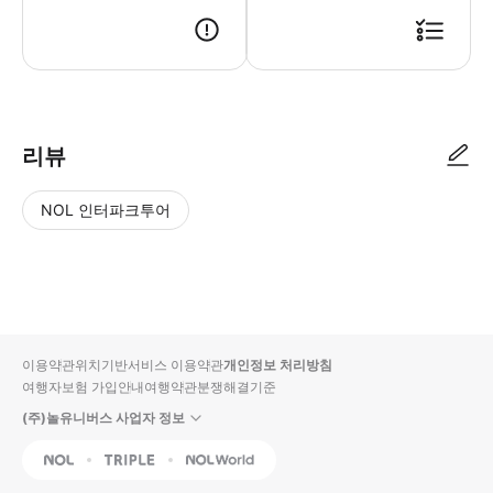
다음과 같은 증상을 느끼시는 경우, 방문을 자제해 주시기 바랍니다: - 발열
리뷰
NOL 인터파크투어
NOL
별
사
에서
점
진/
작성
높
동
된
은
영
리뷰
순
상
이용약관
위치기반서비스 이용약관
개인정보 처리방침
입니
여행자보험 가입안내
여행약관
분쟁해결기준
다.
(주)놀유니버스 사업자 정보
별
사
NOL
Triple
Interpark Global
점
진/