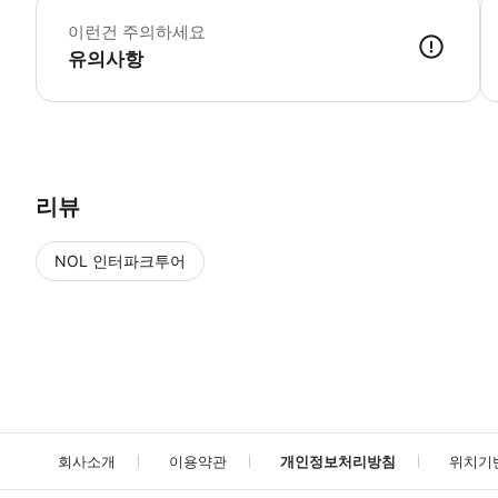
이런건 주의하세요
유의사항
● 예약접수 후 확정이 되면 이용가능합니다. ● 바우처에 안내된 사용 
리뷰
NOL 인터파크투어
NOL
에서 작성된 리뷰 입니다.
별점 높은순
별점 높은순
회사소개
이용약관
개인정보처리방침
위치기