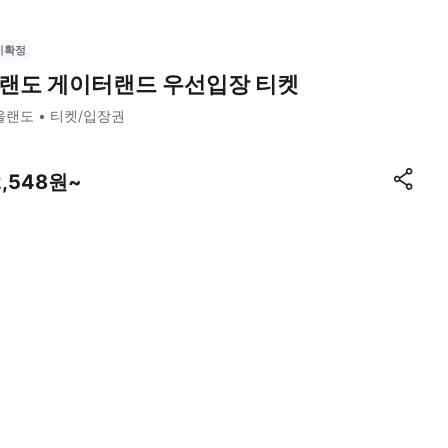
시확정
랜도 게이터랜드 우선입장 티켓
올랜도
티켓/입장권
2,548원~