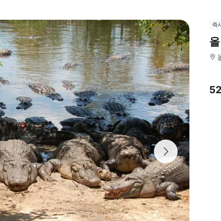
즉
올
5