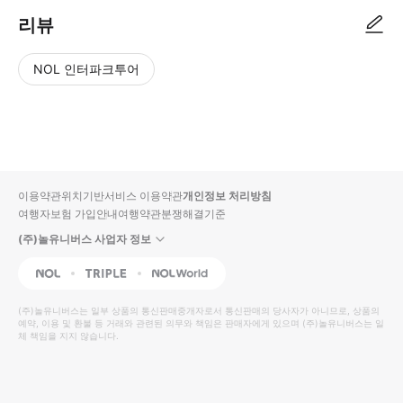
리뷰
NOL 인터파크투어
NOL
별
사
에서
점
진/
작성
높
동
된
은
영
리뷰
순
상
이용약관
위치기반서비스 이용약관
개인정보 처리방침
입니
여행자보험 가입안내
여행약관
분쟁해결기준
다.
(주)놀유니버스 사업자 정보
별
사
NOL
Triple
Interpark Global
점
진/
높
동
(주)놀유니버스
는 일부 상품의 통신판매중개자로서 통신판매의 당사자가 아니므로, 상품의
예약, 이용 및 환불 등 거래와 관련된 의무와 책임은 판매자에게 있으며
은
영
(주)놀유니버스
는 일
체 책임을 지지 않습니다.
순
상