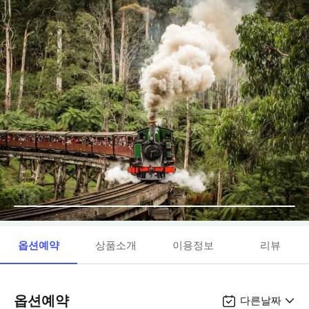
옵션예약
상품소개
이용정보
리뷰
옵션예약
다른날짜