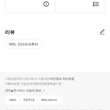
리뷰
NOL 인터파크투어
NOL
별
사
에서
점
진/
작성
높
동
된
은
영
리뷰
순
상
이용약관
위치기반서비스 이용약관
개인정보 처리방침
입니
여행자보험 가입안내
여행약관
분쟁해결기준
다.
(주)놀유니버스 사업자 정보
별
사
NOL
Triple
Interpark Global
점
진/
높
동