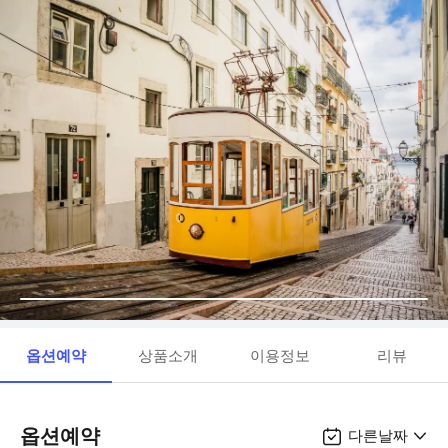
옵션예약
상품소개
이용정보
리뷰
옵션예약
다른날짜