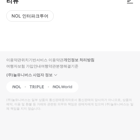
리뷰
NOL 인터파크투어
NOL
별
사
에서
점
진/
작성
높
동
된
은
영
리뷰
순
상
이용약관
위치기반서비스 이용약관
개인정보 처리방침
입니
여행자보험 가입안내
여행약관
분쟁해결기준
다.
(주)놀유니버스 사업자 정보
별
사
NOL
Triple
Interpark Global
점
진/
높
동
(주)놀유니버스
는 일부 상품의 통신판매중개자로서 통신판매의 당사자가 아니므로, 상품의
예약, 이용 및 환불 등 거래와 관련된 의무와 책임은 판매자에게 있으며
은
영
(주)놀유니버스
는 일
체 책임을 지지 않습니다.
순
상