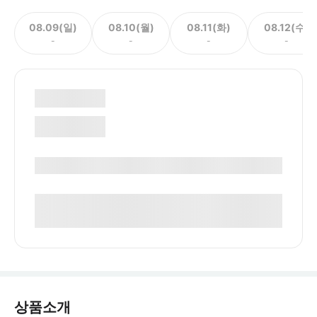
08.09(일)
08.10(월)
08.11(화)
08.12(수)
-
-
-
-
상품소개