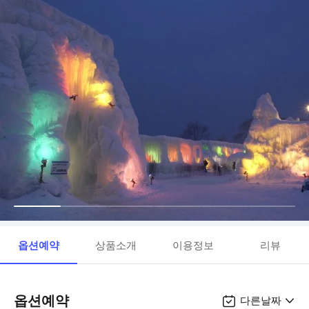
옵션예약
상품소개
이용정보
리뷰
옵션예약
다른날짜