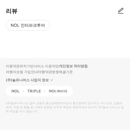
리뷰
NOL 인터파크투어
NOL
별
사
에서
점
진/
작성
높
동
된
은
영
리뷰
순
상
이용약관
위치기반서비스 이용약관
개인정보 처리방침
입니
여행자보험 가입안내
여행약관
분쟁해결기준
다.
(주)놀유니버스 사업자 정보
별
사
NOL
Triple
Interpark Global
점
진/
높
동
(주)놀유니버스
는 일부 상품의 통신판매중개자로서 통신판매의 당사자가 아니므로, 상품의
예약, 이용 및 환불 등 거래와 관련된 의무와 책임은 판매자에게 있으며
은
영
(주)놀유니버스
는 일
체 책임을 지지 않습니다.
순
상