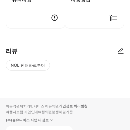
메이크업은 포함되어 있지 않지만, 매장 내에서 메이크업 받기를 원하시는 
리뷰
NOL 인터파크투어
NOL
별
사
에서
점
진/
작성
높
동
된
은
영
리뷰
순
상
이용약관
위치기반서비스 이용약관
개인정보 처리방침
입니
여행자보험 가입안내
여행약관
분쟁해결기준
다.
(주)놀유니버스 사업자 정보
별
사