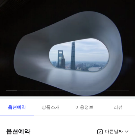
옵션예약
상품소개
이용정보
리뷰
옵션예약
다른날짜