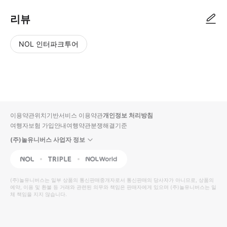
리뷰
NOL 인터파크투어
NOL
별
사
에서
점
진/
작성
높
동
된
은
영
리뷰
순
상
이용약관
위치기반서비스 이용약관
개인정보 처리방침
입니
여행자보험 가입안내
여행약관
분쟁해결기준
다.
(주)놀유니버스 사업자 정보
별
사
NOL
Triple
Interpark Global
점
진/
높
동
(주)놀유니버스
는 일부 상품의 통신판매중개자로서 통신판매의 당사자가 아니므로, 상품의
예약, 이용 및 환불 등 거래와 관련된 의무와 책임은 판매자에게 있으며
은
영
(주)놀유니버스
는 일
체 책임을 지지 않습니다.
순
상