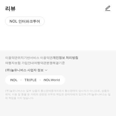
리뷰
NOL 인터파크투어
NOL
별
사
에서
점
진/
작성
높
동
된
은
영
리뷰
순
상
이용약관
위치기반서비스 이용약관
개인정보 처리방침
입니
여행자보험 가입안내
여행약관
분쟁해결기준
다.
(주)놀유니버스 사업자 정보
별
사
NOL
Triple
Interpark Global
점
진/
높
동
(주)놀유니버스
는 일부 상품의 통신판매중개자로서 통신판매의 당사자가 아니므로, 상품의
예약, 이용 및 환불 등 거래와 관련된 의무와 책임은 판매자에게 있으며
은
영
(주)놀유니버스
는 일
체 책임을 지지 않습니다.
순
상