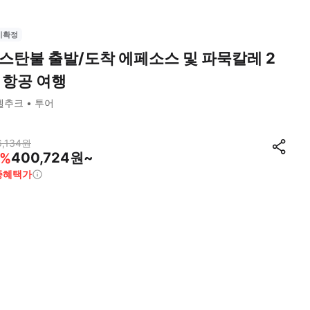
시확정
스탄불 출발/도착 에페소스 및 파묵칼레 2
 항공 여행
셀추크
투어
,134
원
400,724원~
%
종혜택가