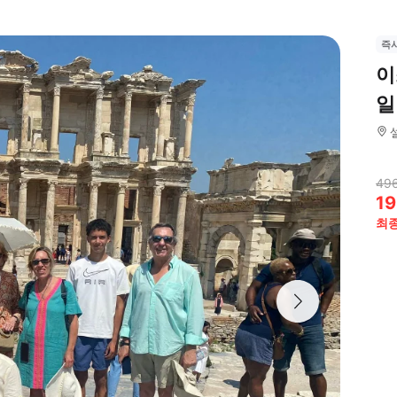
즉
이
일
496
19
최