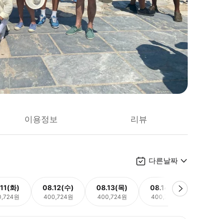
이용정보
리뷰
다른날짜
.11(화)
08.12(수)
08.13(목)
08.14(금)
08.
0,724원
400,724원
400,724원
400,724원
400