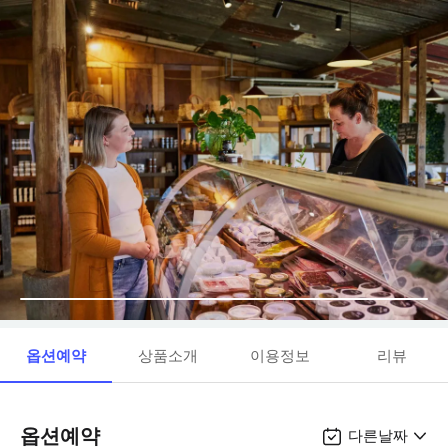
옵션예약
상품소개
이용정보
리뷰
옵션예약
다른날짜