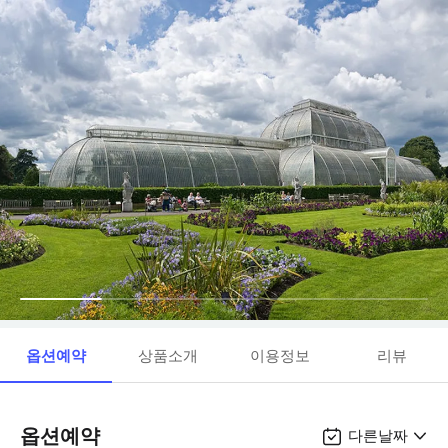
옵션예약
상품소개
이용정보
리뷰
옵션예약
다른날짜