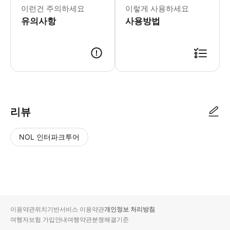
이런건 주의하세요
이렇게 사용하세요
유의사항
사용방법
리뷰
NOL 인터파크투어
NOL
별
사
에서
점
진/
작성
높
동
된
은
영
리뷰
순
상
이용약관
위치기반서비스 이용약관
개인정보 처리방침
입니
여행자보험 가입안내
여행약관
분쟁해결기준
다.