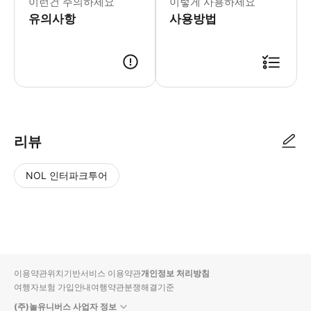
이런건 주의하세요
이렇게 사용하세요
유의사항
사용방법
● 예약접수 후 확정이 되면 이용가능합니다. ● 바우처에 안내된 사용 방법
리뷰
NOL 인터파크투어
NOL
별
사
에서
점
진/
작성
높
동
된
은
영
리뷰
순
상
이용약관
위치기반서비스 이용약관
개인정보 처리방침
입니
여행자보험 가입안내
여행약관
분쟁해결기준
다.
(주)놀유니버스 사업자 정보