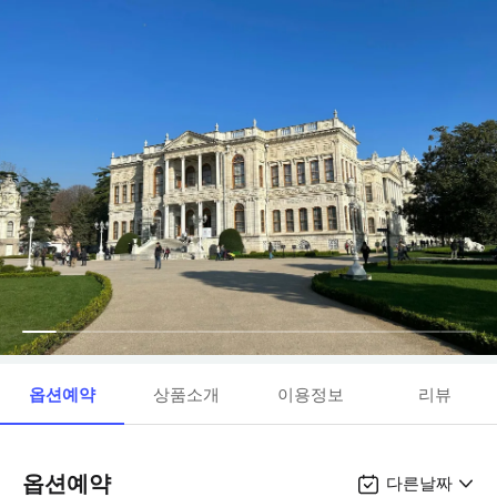
옵션예약
상품소개
이용정보
리뷰
옵션예약
다른날짜