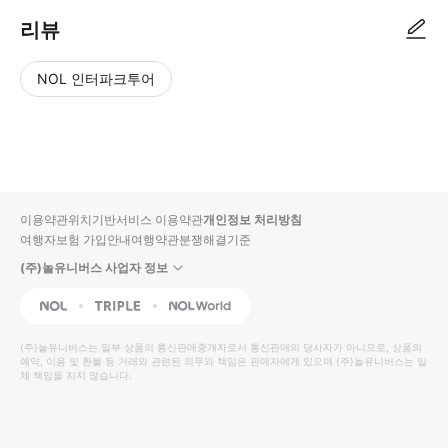
리뷰
NOL 인터파크투어
NOL
별
사
에서
점
진/
작성
높
동
된
은
영
리뷰
순
상
이용약관
위치기반서비스 이용약관
개인정보 처리방침
입니
여행자보험 가입안내
여행약관
분쟁해결기준
다.
(주)놀유니버스 사업자 정보
별
사
NOL
Triple
Interpark Global
점
진/
높
동
(주)놀유니버스
는 일부 상품의 통신판매중개자로서 통신판매의 당사자가 아니므로, 상품의
예약, 이용 및 환불 등 거래와 관련된 의무와 책임은 판매자에게 있으며
은
영
(주)놀유니버스
는 일
체 책임을 지지 않습니다.
순
상