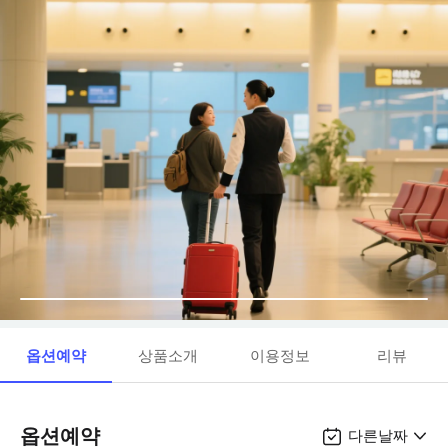
옵션예약
상품소개
이용정보
리뷰
옵션예약
다른날짜