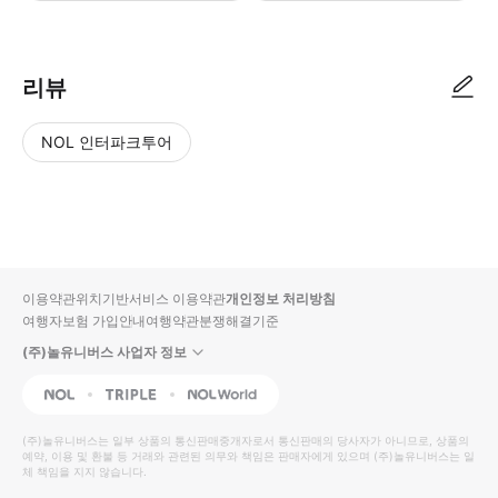
리뷰
NOL 인터파크투어
NOL
별
사
에서
점
진/
작성
높
동
된
은
영
리뷰
순
상
이용약관
위치기반서비스 이용약관
개인정보 처리방침
입니
여행자보험 가입안내
여행약관
분쟁해결기준
다.
(주)놀유니버스 사업자 정보
별
사
NOL
Triple
Interpark Global
점
진/
높
동
(주)놀유니버스
는 일부 상품의 통신판매중개자로서 통신판매의 당사자가 아니므로, 상품의
예약, 이용 및 환불 등 거래와 관련된 의무와 책임은 판매자에게 있으며
은
영
(주)놀유니버스
는 일
체 책임을 지지 않습니다.
순
상