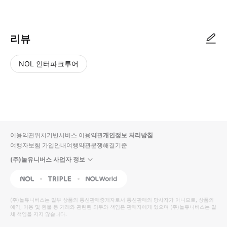
● 예약접수 후 확정이 되면 이용가능합니다. ● 바우처에 안내된 사용 방법
리뷰
NOL 인터파크투어
NOL
별
사
에서
점
진/
작성
높
동
된
은
영
리뷰
순
상
이용약관
위치기반서비스 이용약관
개인정보 처리방침
입니
여행자보험 가입안내
여행약관
분쟁해결기준
다.
(주)놀유니버스 사업자 정보
별
사
NOL
Triple
Interpark Global
점
진/
높
동
(주)놀유니버스
는 일부 상품의 통신판매중개자로서 통신판매의 당사자가 아니므로, 상품의
예약, 이용 및 환불 등 거래와 관련된 의무와 책임은 판매자에게 있으며
은
영
(주)놀유니버스
는 일
체 책임을 지지 않습니다.
순
상