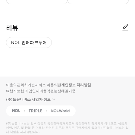
리뷰
NOL 인터파크투어
NOL
별
사
에서
점
진/
작성
높
동
된
은
영
리뷰
순
상
이용약관
위치기반서비스 이용약관
개인정보 처리방침
입니
여행자보험 가입안내
여행약관
분쟁해결기준
다.
(주)놀유니버스 사업자 정보
별
사
NOL
Triple
Interpark Global
점
진/
높
동
(주)놀유니버스
는 일부 상품의 통신판매중개자로서 통신판매의 당사자가 아니므로, 상품의
예약, 이용 및 환불 등 거래와 관련된 의무와 책임은 판매자에게 있으며
은
영
(주)놀유니버스
는 일
체 책임을 지지 않습니다.
순
상