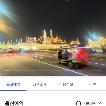
옵션예약
상품소개
이용정보
리뷰
옵션예약
다른날짜