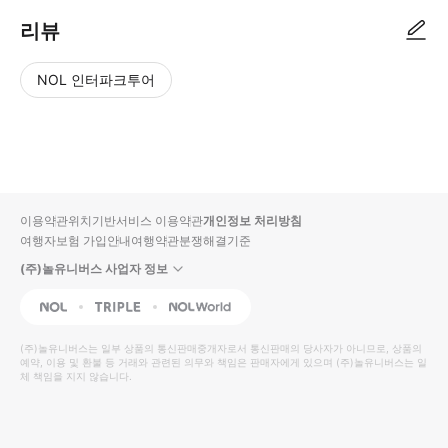
리뷰
NOL 인터파크투어
NOL
별
사
에서
점
진/
작성
높
동
된
은
영
리뷰
순
상
이용약관
위치기반서비스 이용약관
개인정보 처리방침
입니
여행자보험 가입안내
여행약관
분쟁해결기준
다.
(주)놀유니버스 사업자 정보
별
사
NOL
Triple
Interpark Global
점
진/
높
동
(주)놀유니버스
는 일부 상품의 통신판매중개자로서 통신판매의 당사자가 아니므로, 상품의
예약, 이용 및 환불 등 거래와 관련된 의무와 책임은 판매자에게 있으며
은
영
(주)놀유니버스
는 일
체 책임을 지지 않습니다.
순
상