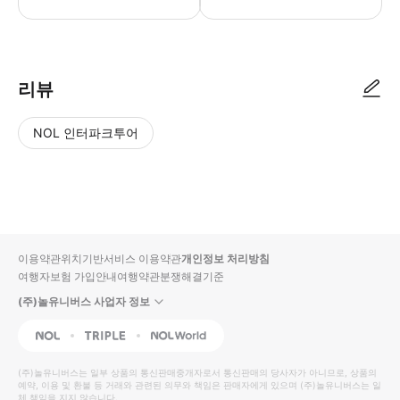
● 예약접수 후 확정이 되면 이용가능합니다. ● 바우처에 안내된 사용 방법
리뷰
NOL 인터파크투어
NOL
별
사
에서
점
진/
작성
높
동
된
은
영
리뷰
순
상
이용약관
위치기반서비스 이용약관
개인정보 처리방침
입니
여행자보험 가입안내
여행약관
분쟁해결기준
다.
(주)놀유니버스 사업자 정보
별
사
NOL
Triple
Interpark Global
점
진/
높
동
(주)놀유니버스
는 일부 상품의 통신판매중개자로서 통신판매의 당사자가 아니므로, 상품의
예약, 이용 및 환불 등 거래와 관련된 의무와 책임은 판매자에게 있으며
은
영
(주)놀유니버스
는 일
체 책임을 지지 않습니다.