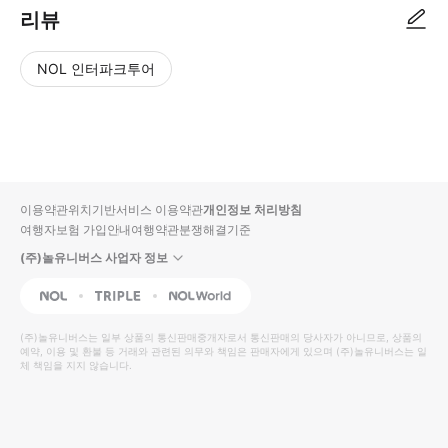
리뷰
NOL 인터파크투어
NOL
별
사
에서
점
진/
작성
높
동
된
은
영
리뷰
순
상
이용약관
위치기반서비스 이용약관
개인정보 처리방침
입니
여행자보험 가입안내
여행약관
분쟁해결기준
다.
(주)놀유니버스 사업자 정보
별
사
NOL
Triple
Interpark Global
점
진/
높
동
(주)놀유니버스
는 일부 상품의 통신판매중개자로서 통신판매의 당사자가 아니므로, 상품의
예약, 이용 및 환불 등 거래와 관련된 의무와 책임은 판매자에게 있으며
은
영
(주)놀유니버스
는 일
체 책임을 지지 않습니다.
순
상