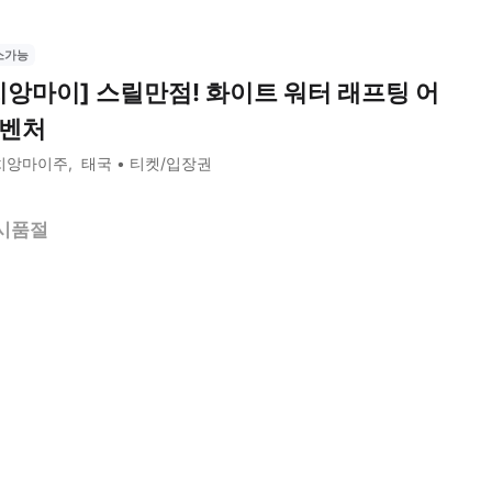
소가능
치앙마이] 스릴만점! 화이트 워터 래프팅 어
벤처
치앙마이주
태국
티켓/입장권
시품절