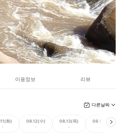
이용정보
리뷰
다른날짜
.11(화)
08.12(수)
08.13(목)
08.14(금)
08.
-
-
-
-