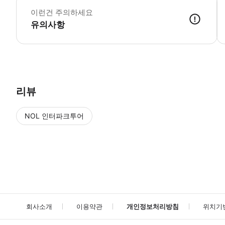
이런건 주의하세요
유의사항
* 투어 시작 시 예약 명단을 체크합니다. * 이메일로 제공된 바우처를 
리뷰
NOL 인터파크투어
NOL
에서 작성된 리뷰 입니다.
별점 높은순
별점 높은순
회사소개
이용약관
개인정보처리방침
위치기