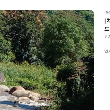
취
[
드
일