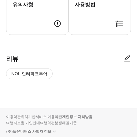
유의사항
사용방법
● 예약접수 후 확정이 되면 이용가능합니다. ● 바우처에 안내된 사용 방법
리뷰
NOL 인터파크투어
NOL
별
사
에서
점
진/
작성
높
동
된
은
영
리뷰
순
상
이용약관
위치기반서비스 이용약관
개인정보 처리방침
입니
여행자보험 가입안내
여행약관
분쟁해결기준
다.
(주)놀유니버스 사업자 정보