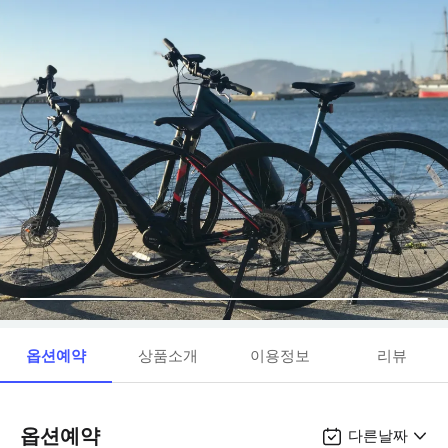
옵션예약
상품소개
이용정보
리뷰
옵션예약
다른날짜