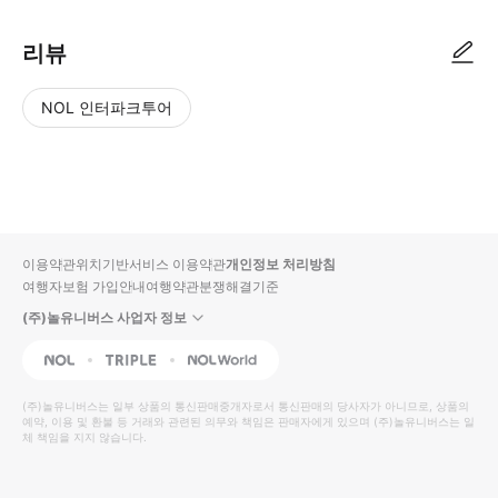
리뷰
NOL 인터파크투어
NOL
별
사
에서
점
진/
작성
높
동
된
은
영
리뷰
순
상
이용약관
위치기반서비스 이용약관
개인정보 처리방침
입니
여행자보험 가입안내
여행약관
분쟁해결기준
다.
(주)놀유니버스 사업자 정보
별
사
NOL
Triple
Interpark Global
점
진/
높
동
(주)놀유니버스
는 일부 상품의 통신판매중개자로서 통신판매의 당사자가 아니므로, 상품의
예약, 이용 및 환불 등 거래와 관련된 의무와 책임은 판매자에게 있으며
은
영
(주)놀유니버스
는 일
체 책임을 지지 않습니다.
순
상