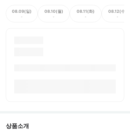
08.09(일)
08.10(월)
08.11(화)
08.12(수)
-
-
-
-
상품소개