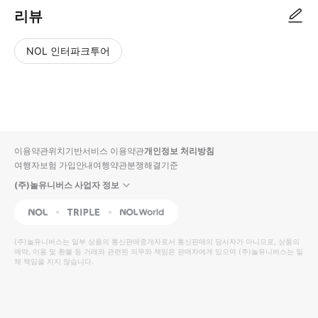
리뷰
NOL 인터파크투어
NOL
별
사
에서
점
진/
작성
높
동
된
은
영
리뷰
순
상
이용약관
위치기반서비스 이용약관
개인정보 처리방침
입니
여행자보험 가입안내
여행약관
분쟁해결기준
다.
(주)놀유니버스 사업자 정보
별
사
NOL
Triple
Interpark Global
점
진/
높
동
(주)놀유니버스
는 일부 상품의 통신판매중개자로서 통신판매의 당사자가 아니므로, 상품의
예약, 이용 및 환불 등 거래와 관련된 의무와 책임은 판매자에게 있으며
은
영
(주)놀유니버스
는 일
체 책임을 지지 않습니다.
순
상