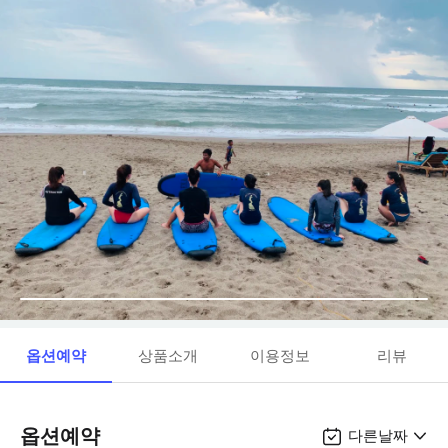
옵션예약
상품소개
이용정보
리뷰
옵션예약
다른날짜