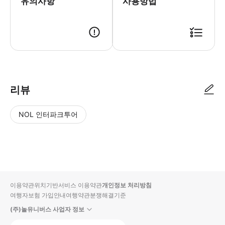
유의사항
사용방법
예약 확정 후, 가이드 정보가 기재된 바우처가 이메일로 발송됩니다. 기타
리뷰
NOL 인터파크투어
NOL
별
사
에서
점
진/
작성
높
동
된
은
영
리뷰
순
상
이용약관
위치기반서비스 이용약관
개인정보 처리방침
입니
여행자보험 가입안내
여행약관
분쟁해결기준
다.
(주)놀유니버스 사업자 정보