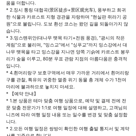
움을 더합니다.
* 2.징시 퉁링 대협곡(景区徒步+景区观光车), 풍부하고 희귀
한 식물과 카르스트 지형 경관을 자랑하며 "현실판 쥐라기 공
원"으로 불립니다. 도보 환선 코스는 왔던 길을 되돌아가지 않
습니다.
* 3.밍스톈위안(대나무 뗏목 타기+전원 풍경), "광시의 작은
계림"으로 불리며, "밍스교"에서 "싱푸교"까지 밍스강에서 대
나무 뗏목을 타고 밍스강을 지나면 양쪽 기슭에 카르스트 봉우
리가 숲을 이루고, 80분 우표 관람 지점의 아름다움은 충격적
입니다.
* 4.흰머리랑구 보호구역에서 매우 가까운 거리에서 흰머리랑
구를 관찰, 특유의 귀중한 멸종 위기 동물 총 개체 수가 1천여
마리에 불과하므로 놓치지 마세요.
* 【예약 안내】
* 1.본 상품은 테마 맞춤 여행 상품으로, 예약 및 결제 전에 전
문 맞춤 전문가가 1:1로 여행 일정에 대해 설명하고, 고객님의
니즈에 따라 여행 일정 내용 또는 일수를 변경 및 맞춤 설정합
니다.
* 2.모든 여행 일정은 쌍방이 확인한 여행 출발 통지서 및 계약
서를 기준으로 합니다!