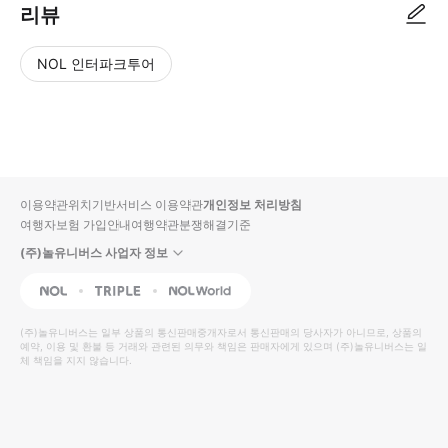
리뷰
NOL 인터파크투어
NOL
별
사
에서
점
진/
작성
높
동
된
은
영
리뷰
순
상
이용약관
위치기반서비스 이용약관
개인정보 처리방침
입니
여행자보험 가입안내
여행약관
분쟁해결기준
다.
(주)놀유니버스 사업자 정보
별
사
NOL
Triple
Interpark Global
점
진/
높
동
(주)놀유니버스
는 일부 상품의 통신판매중개자로서 통신판매의 당사자가 아니므로, 상품의
예약, 이용 및 환불 등 거래와 관련된 의무와 책임은 판매자에게 있으며
은
영
(주)놀유니버스
는 일
체 책임을 지지 않습니다.
순
상