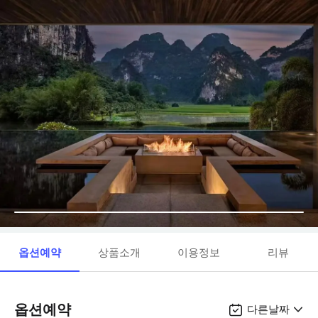
옵션예약
상품소개
이용정보
리뷰
옵션예약
다른날짜