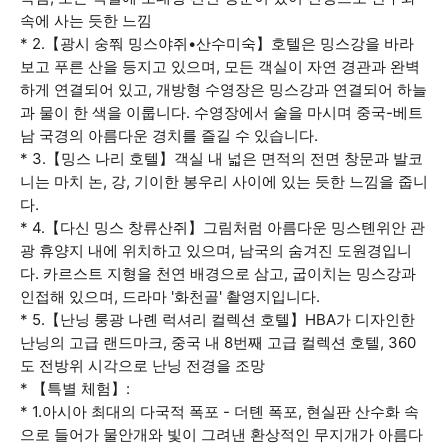
속에 사는 듯한 느낌
* 2.【광시 숭쭤 밍스야쥐•산수미숙】호텔은 밍스강을 바라
보고 푸른 산을 등지고 있으며, 모든 객실이 자연 경관과 완벽
하게 연결되어 있고, 개방형 수영장은 밍스강과 연결되어 하늘
과 물이 한 색을 이룹니다. 수영장에서 술을 마시며 중국-베트
남 국경의 아름다운 경치를 즐길 수 있습니다.
* 3.【밍스 나리 호텔】객실 내 넓은 면적의 전면 창문과 발코
니는 마치 논, 강, 기이한 봉우리 사이에 있는 듯한 느낌을 줍니
다.
* 4.【다신 밍스 창류산쥐】그림처럼 아름다운 밍스톈위안 관
광 휴양지 내에 위치하고 있으며, 남국의 숨겨진 도원경입니
다. 카르스트 지형을 천연 배경으로 삼고, 굽이치는 밍스강과
인접해 있으며, 드라마 '화천골' 촬영지입니다.
* 5.【난닝 룽광 나롄 럭셔리 컬렉션 호텔】HBA가 디자인한
난닝의 고급 랜드마크, 중국 내 8번째 고급 컬렉션 호텔, 360
도 전방위 시각으로 난닝 전경을 조망
* 【특별 체험】:
* 1.아시아 최대의 다국적 폭포 - 더톈 폭포, 현실판 산수화 속
으로 들어가 물안개와 빛이 그려낸 환상적인 무지개가 아름다