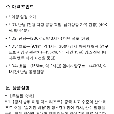
매력포인트
* 여행 일정 소개:
* D1: 난닝 (전용 차량 공항 픽업, 삼가양항 자유 관광) (40K
M, 약 44분)
* D2: 난닝—(230km, 약 3시간) 더톈 폭포 (관광)
* D3: 호텔—(97km, 약 1시간 30분) 징시 통링 대협곡 (경구
도보 + 경구 관광차)—(55km, 약 1시간 15분) 밍스 전원 (대
나무 뗏목 타기 + 전원 풍경)
* D4: 호텔—(156km, 약 2시간) 흰머리랑구르—(40KM, 약
1시간) 난닝 공항샌딩
상품설명
* 【특별한 숙박】
* 1.【광시 숭쭤 미징 럭스 리조트】중국 최고 수준의 산수 리
조트 호텔, "숨겨진 비경"인 밍스톈위안에 위치, 산수 절경을
독점, 모든 객실에 초대형 전면 창문이 있어 진정으로 산수화