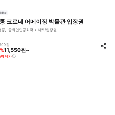
시확정
콩 코로네 어메이징 박물관 입장권
홍콩
중화인민공화국
티켓/입장권
300
원
11,550원~
%
종혜택가