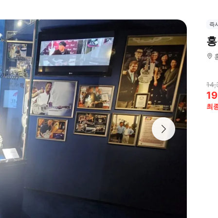
즉
홍
14,
19
최