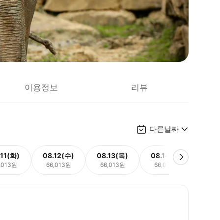
이용정보
리뷰
다른날짜
.11(화)
08.12(수)
08.13(목)
08.14(금)
08.
,013원
66,013원
66,013원
66,013원
66,