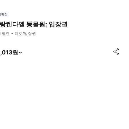
시확정
랑켄다엘 동물원: 입장권
메헬렌
티켓/입장권
6,013원~