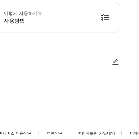
 꼭 알아두세요 * 반려동물은 동물원 내에서 입장할 수 없습니다. 보조/보조견만 허
이렇게 사용하세요
사용방법
www.zooplanckendael.be/en/daily-programme/)
사진/동영상
사진/동영상
반서비스 이용약관
여행약관
여행자보험 가입내역
티켓