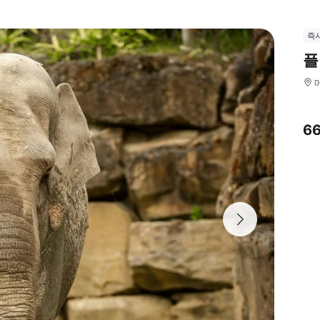
즉
플
6