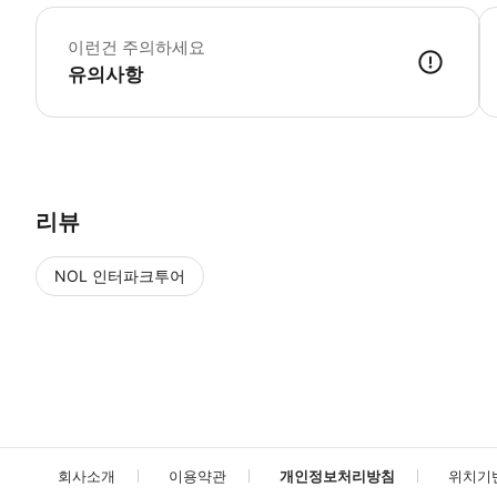
▶
이런건 주의하세요
유의사항
▶ 사용방법 * 입구에서 티켓을 제시하세요. ▶ 구매 후 안내 [관람시간](https://
리뷰
NOL 인터파크투어
NOL
에서 작성된 리뷰 입니다.
별점 높은순
별점 높은순
회사소개
이용약관
개인정보처리방침
위치기