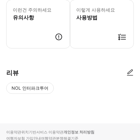
이런건 주의하세요
이렇게 사용하세요
유의사항
사용방법
● 예약접수 후 확정이 되면 이용가능합니다. ● 바우처에 안내된 사용 방법
리뷰
NOL 인터파크투어
NOL
별
사
에서
점
진/
작성
높
동
된
은
영
리뷰
순
상
이용약관
위치기반서비스 이용약관
개인정보 처리방침
입니
여행자보험 가입안내
여행약관
분쟁해결기준
다.