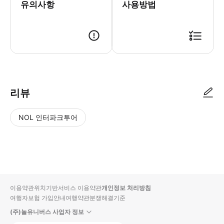
유의사항
사용방법
리뷰
NOL 인터파크투어
NOL
별
사
에서
점
진/
작성
높
동
된
은
영
리뷰
순
상
이용약관
위치기반서비스 이용약관
개인정보 처리방침
입니
여행자보험 가입안내
여행약관
분쟁해결기준
다.
(주)놀유니버스 사업자 정보