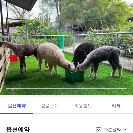
옵션예약
상품소개
이용정보
리뷰
옵션예약
다른날짜