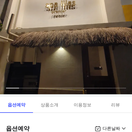
옵션예약
상품소개
이용정보
리뷰
옵션예약
다른날짜