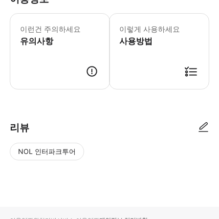
‣ 마사지 시작 10분 전에는 마사지 샵에 도
이런건 주의하세요
이렇게 사용하세요
유의사항
사용방법
* 마사지 진행 시간 10분 전까지 입장해주시기 바랍니다. [티켓 이용 방법] 
리뷰
NOL 인터파크투어
NOL
별
사
에서
점
진/
작성
높
동
된
은
영
리뷰