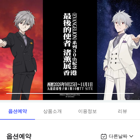
옵션예약
상품소개
이용정보
리뷰
옵션예약
다른날짜