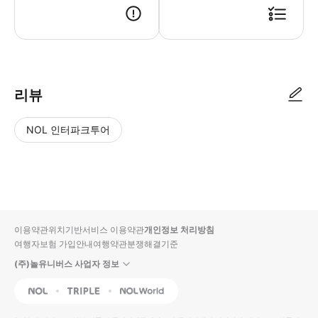
리뷰
NOL 인터파크투어
NOL
별
사
에서
점
진/
작성
높
동
된
은
영
리뷰
순
상
이용약관
위치기반서비스 이용약관
개인정보 처리방침
입니
여행자보험 가입안내
여행약관
분쟁해결기준
다.
(주)놀유니버스 사업자 정보
별
사
NOL
Triple
Interpark Global
점
진/
높
동