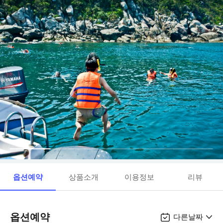
옵션예약
상품소개
이용정보
리뷰
옵션예약
다른날짜