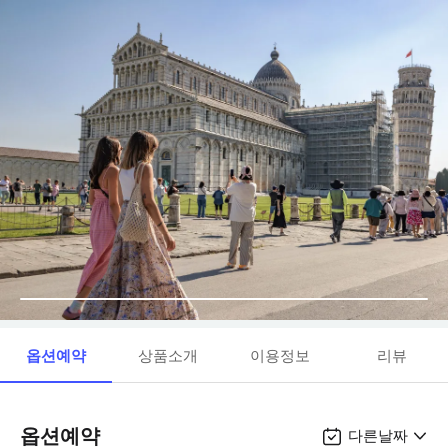
옵션예약
상품소개
이용정보
리뷰
옵션예약
다른날짜