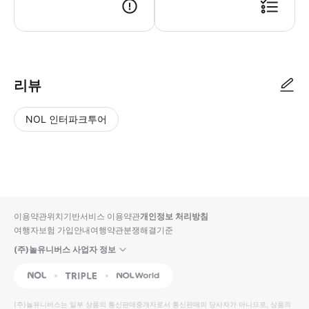
리뷰
NOL 인터파크투어
NOL
별
사
에서
점
진/
작성
높
동
된
은
영
리뷰
순
상
이용약관
위치기반서비스 이용약관
개인정보 처리방침
입니
여행자보험 가입안내
여행약관
분쟁해결기준
다.
(주)놀유니버스 사업자 정보
별
사
NOL
Triple
Interpark Global
점
진/
높
동
(주)놀유니버스
는 일부 상품의 통신판매중개자로서 통신판매의 당사자가 아니므로, 상품의