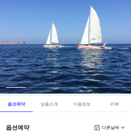
옵션예약
상품소개
이용정보
리뷰
옵션예약
다른날짜