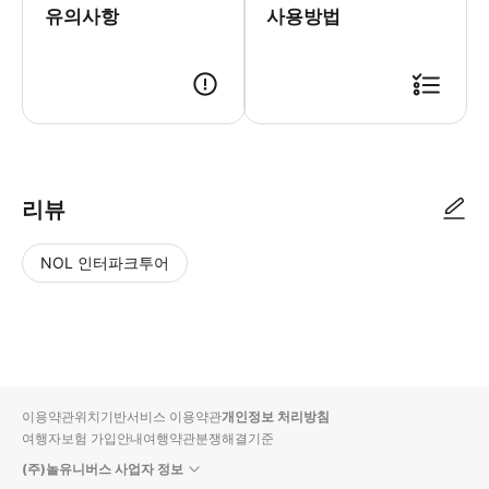
유의사항
사용방법
리뷰
NOL 인터파크투어
NOL
별
사
에서
점
진/
작성
높
동
된
은
영
리뷰
순
상
이용약관
위치기반서비스 이용약관
개인정보 처리방침
입니
여행자보험 가입안내
여행약관
분쟁해결기준
다.
(주)놀유니버스 사업자 정보