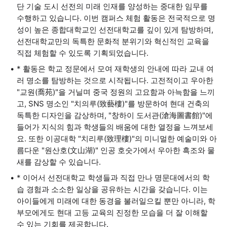
단 기술 도시 선전의 미래 인재를 양성하는 중대한 임무를
수행하고 있습니다. 이번 캠퍼스 체험 활동은 전국적으로 명
성이 높은 종합대학교인 선전대학교를 깊이 있게 탐방하며,
선전대학교만의 독특한 문화적 분위기와 혁신적인 교육을
직접 체험할 수 있도록 기획되었습니다.
* 활동은 학교 정문에서 모여 재학생의 안내에 따라 교내 여
러 명소를 탐방하는 것으로 시작됩니다. 고전적이고 우아한
"교원(喬苑)"을 거닐며 중국 정원의 고요함과 아늑함을 느끼
고, SNS 명소인 "치의루(致藝樓)"를 방문하여 현대 건축의
독특한 디자인을 감상하며, "창하이 도서관(滄海圖書館)"에
들어가 지식의 힘과 학생들의 배움에 대한 열정을 느껴보세
요. 또한 이공대학 "치리루(致理樓)"의 미니멀한 예술미와 아
름다운 "원산호(文山湖)" 인공 호숫가에서 우아한 흑조와 물
새를 감상할 수 있습니다.
* 이어서 선전대학교 학생들과 직접 만나 명문대에서의 학
습 경험과 소소한 일상을 공유하는 시간을 갖습니다. 이는
아이들에게 미래에 대한 동경을 불러일으킬 뿐만 아니라, 학
부모에게도 현대 고등 교육의 진정한 모습을 더 잘 이해할
수 있는 기회를 제공합니다.