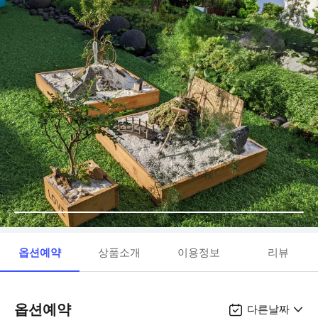
옵션예약
상품소개
이용정보
리뷰
옵션예약
다른날짜