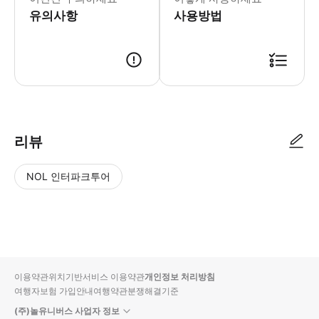
유의사항
사용방법
리뷰
NOL 인터파크투어
NOL
별
사
에서
점
진/
작성
높
동
된
은
영
리뷰
순
상
이용약관
위치기반서비스 이용약관
개인정보 처리방침
입니
여행자보험 가입안내
여행약관
분쟁해결기준
다.
(주)놀유니버스 사업자 정보