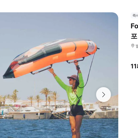
즉
F
포
11