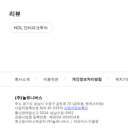
리뷰
NOL 인터파크투어
NOL
에서 작성된 리뷰 입니다.
별점 높은순
별점 높은순
회사소개
이용약관
개인정보처리방침
위치기
(주)놀유니버스
주소
경기도 성남시 수정구 금토로 70 (금토동, 텐엑스타워)
사업자등록번호
824-81-02515
사업자정보확인
통신판매업신고
2024-성남수정-0912
관광사업증 등록번호 : 제2024-000024호
호스팅서비스제공자 (주)놀유니버스｜ 대표이사 이철웅