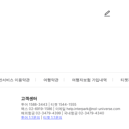
사진/동영상
사진/동영상
반서비스 이용약관
여행약관
여행자보험 가입내역
티켓
고객센터
투어 1588-3443
티켓 1544-1555
팩스 02-6919-1586
이메일 help.interpark@nol-universe.com
해외항공 02-3479-4399
국내항공 02-3479-4340
투어 1:1문의
티켓 1:1문의