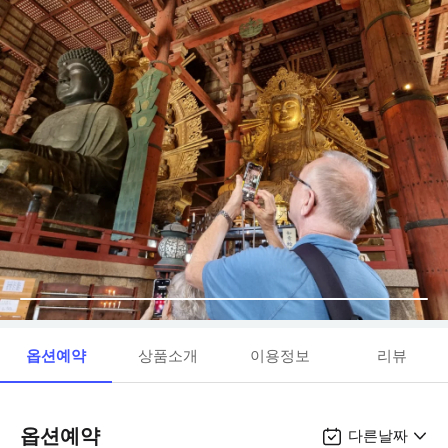
옵션예약
상품소개
이용정보
리뷰
옵션예약
다른날짜