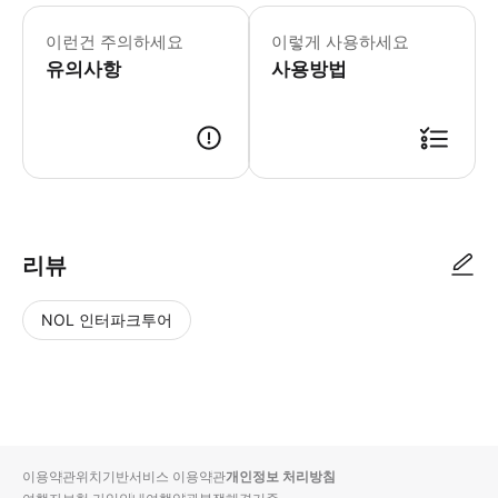
이런건 주의하세요
이렇게 사용하세요
유의사항
사용방법
리뷰
NOL 인터파크투어
NOL
별
사
에서
점
진/
작성
높
동
된
은
영
리뷰
순
상
이용약관
위치기반서비스 이용약관
개인정보 처리방침
입니