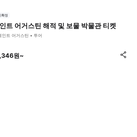
시확정
인트 어거스틴 해적 및 보물 박물관 티켓
세인트 어거스틴
투어
1,346원~