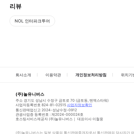
리뷰
NOL 인터파크투어
NOL
에서 작성된 리뷰 입니다.
별점 높은순
별점 높은순
회사소개
이용약관
개인정보처리방침
위치기
(주)놀유니버스
주소
경기도 성남시 수정구 금토로 70 (금토동, 텐엑스타워)
사업자등록번호
824-81-02515
사업자정보확인
통신판매업신고
2024-성남수정-0912
관광사업증 등록번호 : 제2024-000024호
호스팅서비스제공자 (주)놀유니버스｜ 대표이사 이철웅
(주)놀유니버스
는 일부 상품의 통신판매중개자로서 통신판매의 당사자가 아니