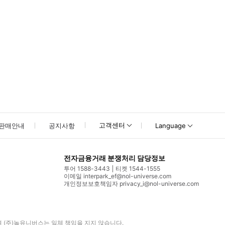
고객센터
판매안내
공지사항
Language
전자금융거래 분쟁처리 담당정보
투어 1588-3443
티켓 1544-1555
이메일 interpark_ef@nol-universe.com
개인정보보호책임자 privacy_i@nol-universe.com
며
(주)놀유니버스
는 일체 책임을 지지 않습니다.