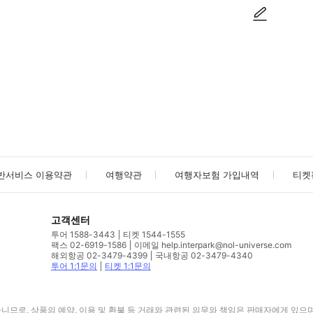
사진/동영상
사진/동영상
반서비스 이용약관
여행약관
여행자보험 가입내역
티켓
고객센터
투어 1588-3443
티켓 1544-1555
팩스 02-6919-1586
이메일 help.interpark@nol-universe.com
해외항공 02-3479-4399
국내항공 02-3479-4340
투어 1:1문의
티켓 1:1문의
므로, 상품의 예약, 이용 및 환불 등 거래와 관련된 의무와 책임은 판매자에게 있으