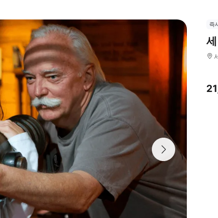
즉
세
2